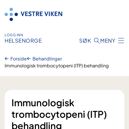
Hopp
til
innhold
LOGG INN
HELSENORGE
SØK
MENY
Forside
Behandlinger
Immunologisk trombocytopeni (ITP) behandling
Immunologisk
trombocytopeni (ITP)
behandling