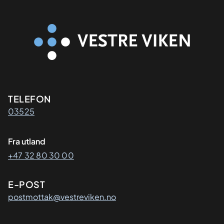
Kontaktinformasjon
TELEFON
03525
Fra utland
+47 32 80 30 00
E-POST
postmottak@vestreviken.no