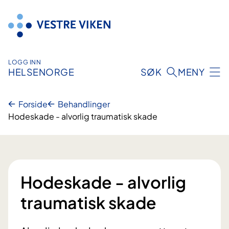
Hopp
til
innhold
LOGG INN
HELSENORGE
SØK
MENY
Forside
Behandlinger
Hodeskade - alvorlig traumatisk skade
Hodeskade - alvorlig
traumatisk skade