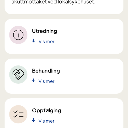
akuttmottaket ved lokalsykehuset.
Utredning
Vis mer
Behandling
Vis mer
Oppfølging
Vis mer