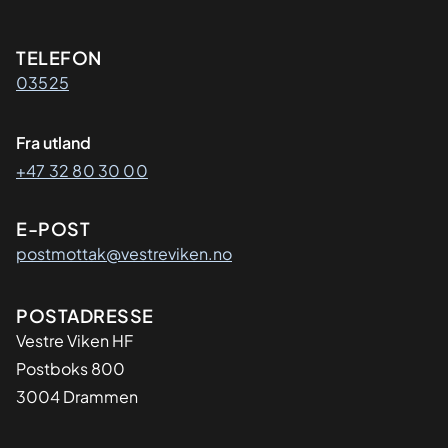
Kontaktinformasjon
TELEFON
03525
Fra utland
+47 32 80 30 00
E-POST
postmottak@vestreviken.no
Adresse
POSTADRESSE
Vestre Viken HF
Postboks 800
3004 Drammen