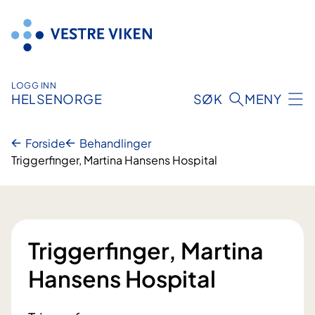
Hopp
til
innhold
LOGG INN
HELSENORGE
SØK
MENY
Forside
Behandlinger
Triggerfinger, Martina Hansens Hospital
Triggerfinger, Martina
Hansens Hospital