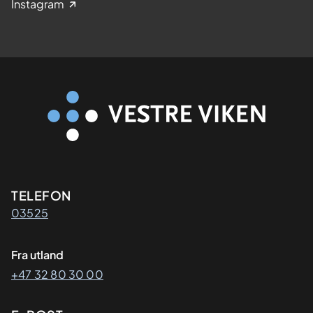
Instagram
Kontaktinformasjon
TELEFON
03525
Fra utland
+47 32 80 30 00