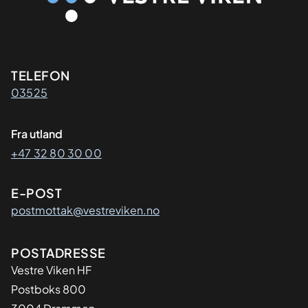
Kontaktinformasjon
TELEFON
03525
Fra utland
+47 32 80 30 00
E-POST
postmottak@vestreviken.no
Adresse
POSTADRESSE
Vestre Viken HF
Postboks 800