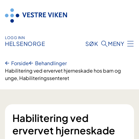
Hopp
til
innhold
LOGG INN
HELSENORGE
SØK
MENY
Forside
Behandlinger
Habilitering ved ervervet hjerneskade hos barn og
unge, Habiliteringssenteret
Habilitering ved
ervervet hjerneskade