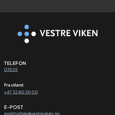
Kontaktinformasjon
TELEFON
03525
Fra utland
+47 32 80 30 00
E-POST
postmottak@vestreviken.no