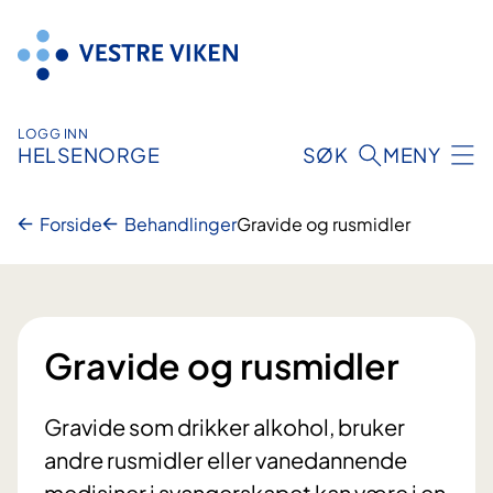
Hopp
til
innhold
LOGG INN
HELSENORGE
SØK
MENY
Forside
Behandlinger
Gravide og rusmidler
Gravide og rusmidler
Gravide som drikker alkohol, bruker
andre rusmidler eller vanedannende
medisiner i svangerskapet kan være i en