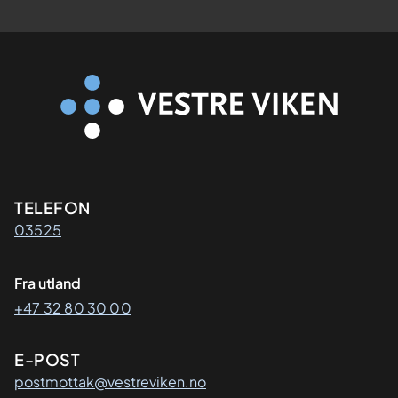
Kontaktinformasjon
TELEFON
03525
Fra utland
+47 32 80 30 00
E-POST
postmottak@vestreviken.no