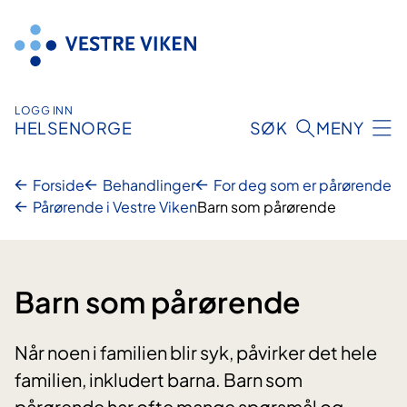
Hopp
til
innhold
LOGG INN
HELSENORGE
SØK
MENY
Forside
Behandlinger
For deg som er pårørende
Pårørende i Vestre Viken
Barn som pårørende
Barn som pårørende
Når noen i familien blir syk, påvirker det hele
familien, inkludert barna. Barn som
pårørende har ofte mange spørsmål og