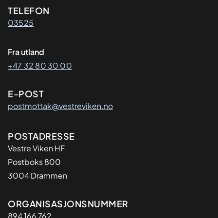
Kontaktinformasjon
TELEFON
03525
Fra utland
+47 32 80 30 00
E-POST
postmottak@vestreviken.no
Adresse
POSTADRESSE
Vestre Viken HF
Postboks 800
3004 Drammen
Organisasjon
ORGANISASJONSNUMMER
894 166 762