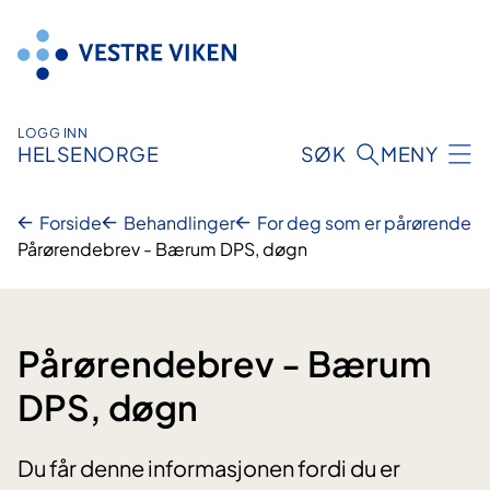
Hopp
til
innhold
LOGG INN
HELSENORGE
SØK
MENY
Forside
Behandlinger
For deg som er pårørende
Pårørendebrev - Bærum DPS, døgn
Pårørendebrev - Bærum
DPS, døgn
Du får denne informasjonen fordi du er