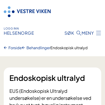
Hopp
til
innhold
LOGG INN
HELSENORGE
SØK
MENY
Forside
Behandlinger
Endoskopisk ultralyd
Endoskopisk ultralyd
EUS (Endoskopisk Ultralyd
undersøkelse) er en undersøkelse ved
bruk av et tynt, bøyelig instrument,