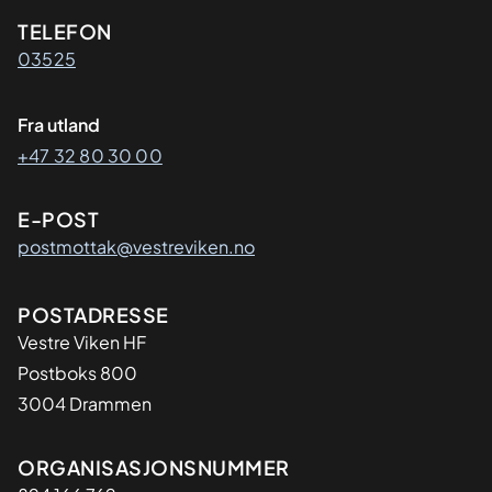
Kontaktinformasjon
TELEFON
03525
Fra utland
+47 32 80 30 00
E-POST
postmottak@vestreviken.no
Adresse
POSTADRESSE
Vestre Viken HF
Postboks 800
3004 Drammen
Organisasjon
ORGANISASJONSNUMMER