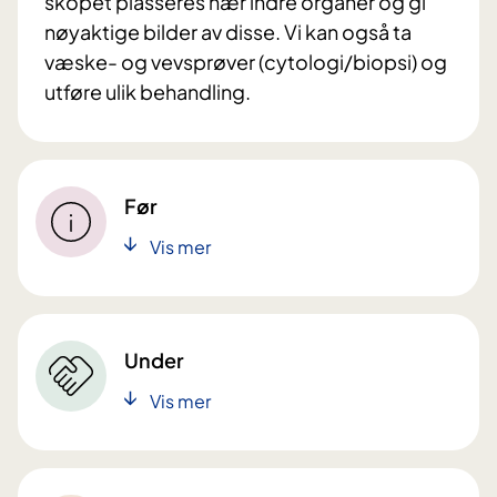
skopet plasseres nær indre organer og gi
nøyaktige bilder av disse. Vi kan også ta
væske- og vevsprøver (cytologi/biopsi) og
utføre ulik behandling.
Før
Vis mer
Under
Vis mer