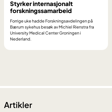
Styrker internasjonalt
forskningssamarbeid
Forrige uke hadde Forskningsavdelingen på
Bærum sykehus besøk av Michiel Rienstra fra
University Medical Center Groningen i
Nederland.
S
t
y
r
k
e
r
i
n
t
Artikler
e
r