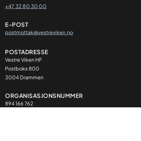
+47 32 80 30 00
E-POST
postmottak@vestreviken.no
Adresse
POSTADRESSE
Vestre Viken HF
Postboks 800
3004 Drammen
Organisasjon
ORGANISASJONSNUMMER
894 166 762