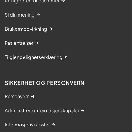
v
Rettigheter for pasienter
a
t
Si din mening
r
i
Brukermedvirkning
e
f
Pasientreiser
l
i
Tilgjengelighetserklæring
m
m
e
SIKKERHET OG PERSONVERN
r
e
Personvern
t
t
Administrere informasjonskapsler
e
r
Informasjonskapsler
e