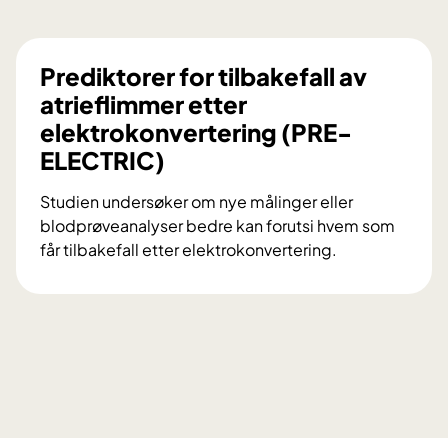
n
a
s
Prediktorer for tilbakefall av
j
atrieflimmer etter
o
elektrokonvertering (PRE-
n
ELECTRIC)
a
l
Studien undersøker om nye målinger eller
t
blodprøveanalyser bedre kan forutsi hvem som
f
får tilbakefall etter elektrokonvertering.
o
P
r
r
s
e
k
d
n
i
i
k
n
t
g
o