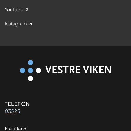
P
YouTube
R
E
Instagram
-
E
L
E
C
T
R
I
C
)
Kontaktinformasjon
TELEFON
03525
Fra utland