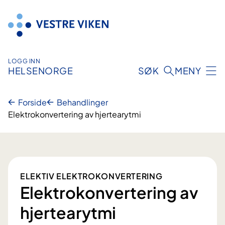
Hopp
til
innhold
LOGG INN
HELSENORGE
SØK
MENY
Forside
Behandlinger
Elektrokonvertering av hjertearytmi
ELEKTIV ELEKTROKONVERTERING
Elektrokonvertering av
hjertearytmi