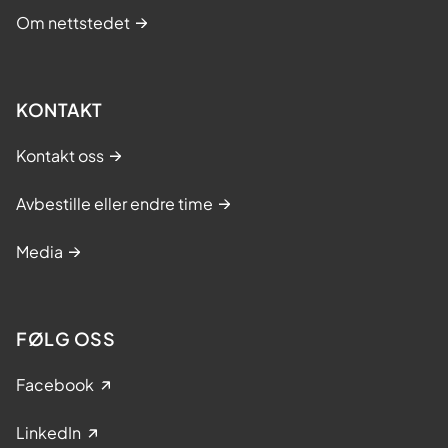
l
Om nettstedet
e
k
t
r
KONTAKT
o
k
Kontakt oss
o
n
Avbestille eller endre time
v
e
Media
r
t
e
FØLG OSS
r
i
Facebook
n
g
LinkedIn
(