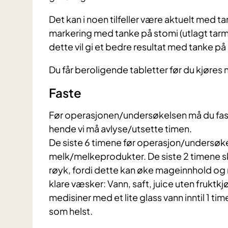
Det kan i noen tilfeller være aktuelt med
markering med tanke på stomi (utlagt tarm
dette vil gi et bedre resultat med tanke på
Du får beroligende tabletter før du kjøres 
Faste
​Før operasjonen/undersøkelsen må du fast
hende vi må avlyse/utsette timen.
De siste 6 timene før operasjon/undersøkel
melk/melkeprodukter. De siste 2 timene 
røyk, fordi dette kan øke mageinnhold og m
klare væsker: Vann, saft, juice uten fruktkj
medisiner med et lite glass vann inntil 1 ti
som helst.