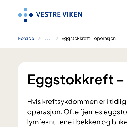
Hopp
til
innhold
Forside
..
.
Eggstokkreft – operasjon
Eggstokkreft –
Hvis kreftsykdommen er i tidlig
operasjon. Ofte fjernes eggsto
lymfeknutene i bekken og buken.