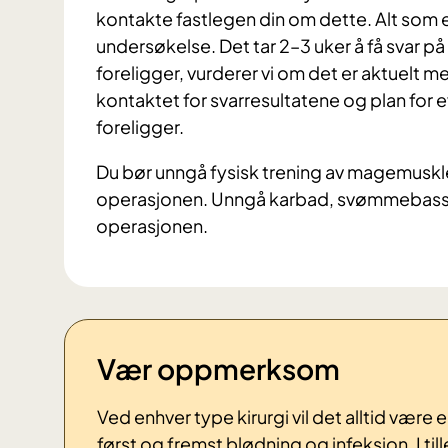
kontakte fastlegen din om dette. Alt som er
undersøkelse. Det tar 2–3 uker å få svar 
foreligger, vurderer vi om det er aktuelt me
kontaktet for svarresultatene og plan for 
foreligger.
Du bør unngå fysisk trening av magemuskle
operasjonen. Unngå karbad, svømmebasse
operasjonen.
Vær oppmerksom
Ved enhver type kirurgi vil det alltid være 
først og fremst blødning og infeksjon. I til