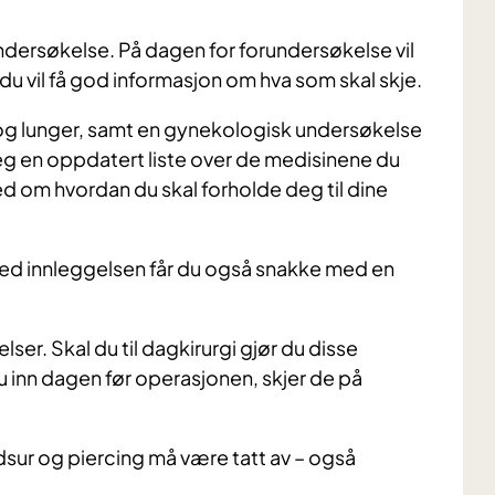
orundersøkelse. På dagen for forundersøkelse vil
du vil få god informasjon om hva som skal skje.
e og lunger, samt en gynekologisk undersøkelse
deg en oppdatert liste over de medisinene du
jed om hvordan du skal forholde deg til dine
ved innleggelsen får du også snakke med en
er. Skal du til dagkirurgi gjør du disse
 inn dagen før operasjonen, skjer de på
dsur og piercing må være tatt av – også