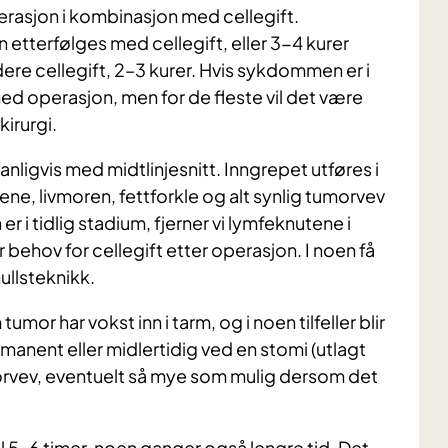
rasjon i kombinasjon med cellegift.
etterfølges med cellegift, eller 3-4 kurer
ere cellegift, 2–3 kurer. Hvis sykdommen er i
med operasjon, men for de fleste vil det være
kirurgi.
i, vanligvis med midtlinjesnitt. Inngrepet utføres i
ene, livmoren, fettforkle og alt synlig tumorvev
er i tidlig stadium, fjerner vi lymfeknutene i
behov for cellegift etter operasjon. I noen få
hullsteknikk.
mor har vokst inn i tarm, og i noen tilfeller blir
anent eller midlertidig ved en stomi (utlagt
tumorvev, eventuelt så mye som mulig dersom det
til 5–6 timer, noen ganger også lengre tid. Det