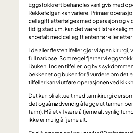
Eggstokkreft behandles vanligvis med ope
Rekkefølgen kan variere. Primær operasjon 
cellegift etterfølges med operasjon og vid
tidlig stadium, kan det være tilstrekkelig 
anbefalt med cellegift enten før eller etter 
I de aller fleste tilfeller gjør vi åpen kirurg
full narkose. Som regel fjerner vi eggstokk
i buken. I noen tilfeller, og hvis sykdommen 
bekkenet og buken for å vurdere om det er 
tilfeller kan vi utføre operasjonen ved kikk
Det kan bli aktuelt med tarmkirurgi dersom tu
det også nødvendig å legge ut tarmen perm
tarm). Målet vil være å fjerne alt synlig 
ikke er mulig å fjerne alt.
En slik operasjon kan vare fra 90 minutter 