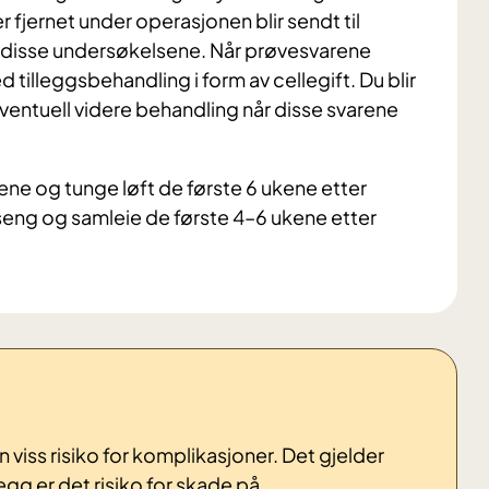
 fjernet under operasjonen blir sendt til
på disse undersøkelsene. Når prøvesvarene
d tilleggsbehandling i form av cellegift. Du blir
eventuell videre behandling når disse svarene
ne og tunge løft de første 6 ukene etter
ng og samleie de første 4–6 ukene etter
en viss risiko for komplikasjoner. Det gjelder
legg er det risiko for skade på