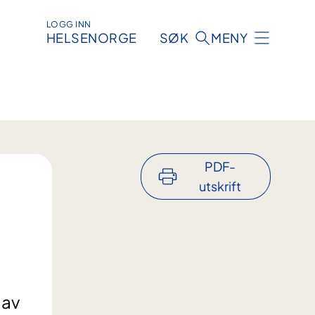
LOGG INN
HELSENORGE
SØK
MENY
PDF-
utskrift
 av