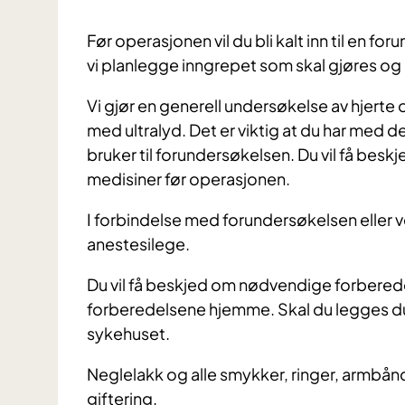
Før operasjonen vil du bli kalt inn til en f
vi planlegge inngrepet som skal gjøres og 
Vi gjør en generell undersøkelse av hjert
med ultralyd. Det er viktig at du har med 
bruker til forundersøkelsen. Du vil få besk
medisiner før operasjonen.
I forbindelse med forundersøkelsen eller 
anestesilege.
Du vil få beskjed om nødvendige forberedels
forberedelsene hjemme. Skal du legges du
sykehuset.
Neglelakk og alle smykker, ringer, armbån
giftering.