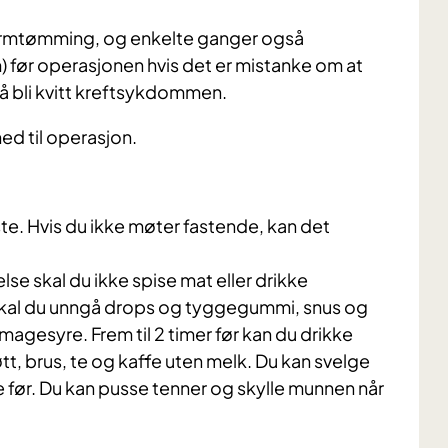
 tarmtømming, og enkelte ganger også
) før operasjonen hvis det er mistanke om at
 å bli kvitt kreftsykdommen.
ned til operasjon.
e. Hvis du ikke møter fastende, kan det
se skal du ikke spise mat eller drikke
skal du unngå drops og tyggegummi, snus og
agesyre. Frem til 2 timer før kan du drikke
øtt, brus, te og kaffe uten melk. Du kan svelge
me før. Du kan pusse tenner og skylle munnen når