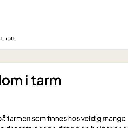
ikulitt)
dom i tarm
 på tarmen som finnes hos veldig mange