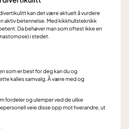
ivertikulitt kan det være aktuelt å vurdere
 en aktiv betennelse. Med kikkhullsteknikk
r betent. Da behøver man som oftest ikke en
anastomose) i stedet.
ken som er best for deg kan du og
ette kalles samvalg. Å være med og
om fordeler og ulemper ved de ulike
epersonell veie disse opp mot hverandre, ut