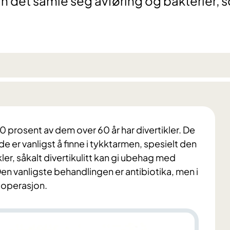
 det samle seg avføring og bakterier, 
.
0 prosent av dem over 60 år har divertikler. De
er vanligst å finne i tykktarmen, spesielt den
ler, såkalt divertikulitt kan gi ubehag med
 vanligste behandlingen er antibiotika, men i
d operasjon.