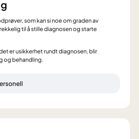
ng
odprøver, som kan si noe om graden av
kkelig til å stille diagnosen og starte
et er usikkerhet rundt diagnosen, blir
ng og behandling.
ersonell