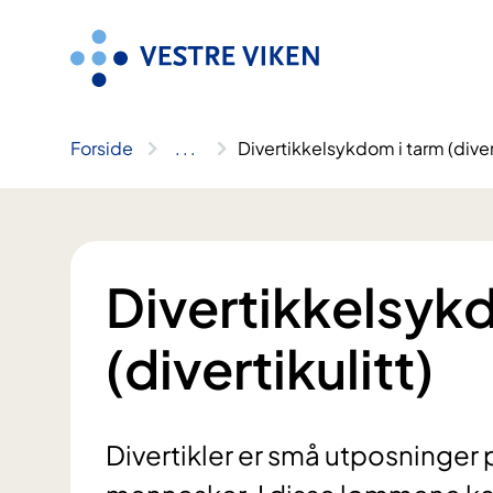
Hopp
til
innhold
Forside
..
.
Divertikkelsykdom i tarm (divert
Divertikkelsyk
(divertikulitt)
Divertikler er små utposninger