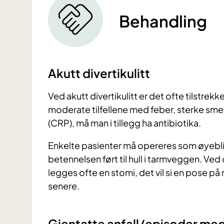
Behandling
Akutt divertikulitt
Ved akutt divertikulitt er det ofte tilstrekke
moderate tilfellene med feber, sterke sme
(CRP), må man i tillegg ha antibiotika.
Enkelte pasienter må opereres som øyeblik
betennelsen ført til hull i tarmveggen. Ve
legges ofte en stomi, det vil si en pose p
senere.
Gjentatte anfall/episoder med 