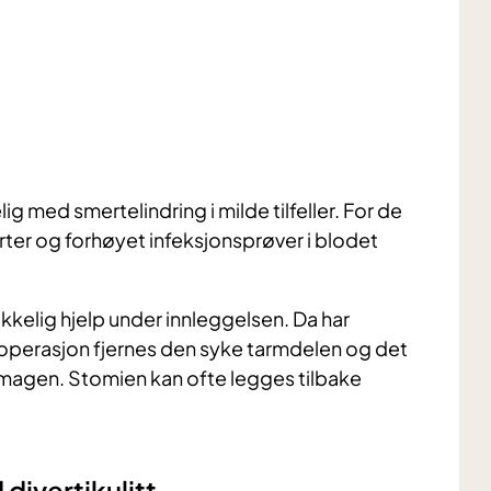
lig med smertelindring i milde tilfeller. For de
rter og forhøyet infeksjonsprøver i blodet
kelig hjelp under innleggelsen. Da har
d operasjon fjernes den syke tarmdelen og det
å magen. Stomien kan ofte legges tilbake
divertikulitt