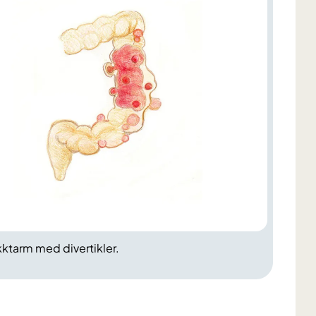
tykktarm med divertikler.