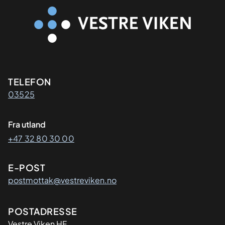
Kontaktinformasjon
TELEFON
03525
Fra utland
+47 32 80 30 00
E-POST
postmottak@vestreviken.no
Adresse
POSTADRESSE
Vestre Viken HF