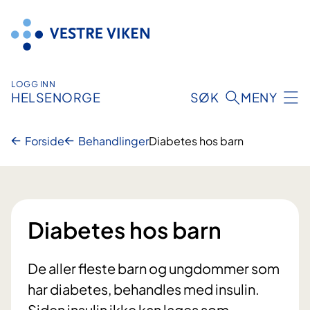
Hopp
til
innhold
LOGG INN
HELSENORGE
SØK
MENY
Forside
Behandlinger
Diabetes hos barn
Diabetes hos barn
De aller fleste barn og ungdommer som
har diabetes, behandles med insulin.
Siden insulin ikke kan lages som