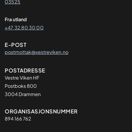
03525
Fra utland
+47 32 80 30 00
E-POST
postmottak@vestreviken.no
Adresse
POSTADRESSE
Vestre Viken HF
Postboks 800
3004 Drammen
Organisasjon
ORGANISASJONSNUMMER
894 166 762