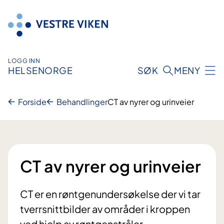
Hopp
til
innhold
LOGG INN
HELSENORGE
SØK
MENY
Forside
Behandlinger
CT av nyrer og urinveier
CT av nyrer og urinveier
CT er en røntgenundersøkelse der vi tar
tverrsnittbilder av områder i kroppen
ved hjelp av røntgenstråler.