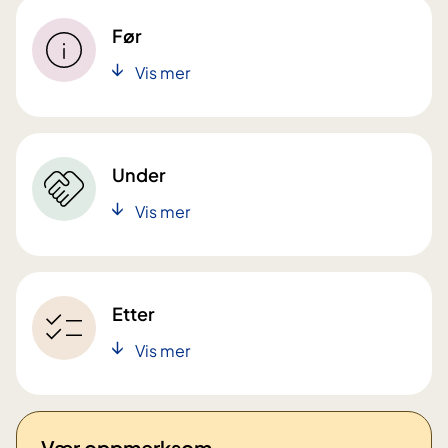
Før
Vis mer
Under
Vis mer
Etter
Vis mer
Vær oppmerksom