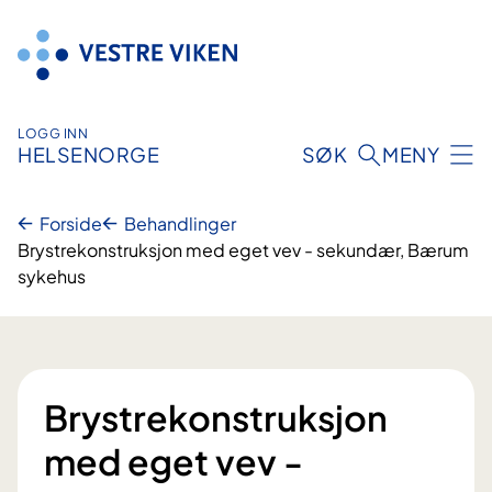
Hopp
til
innhold
LOGG INN
HELSENORGE
SØK
MENY
Forside
Behandlinger
Brystrekonstruksjon med eget vev - sekundær, Bærum
sykehus
Brystrekonstruksjon
med eget vev -