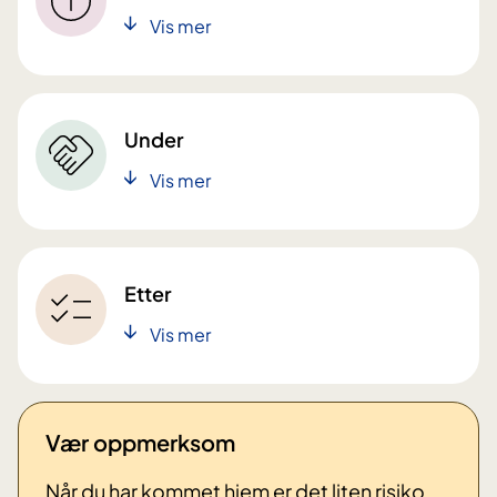
Vis mer
Under
Vis mer
Etter
Vis mer
Vær oppmerksom
Når du har kommet hjem er det liten risiko