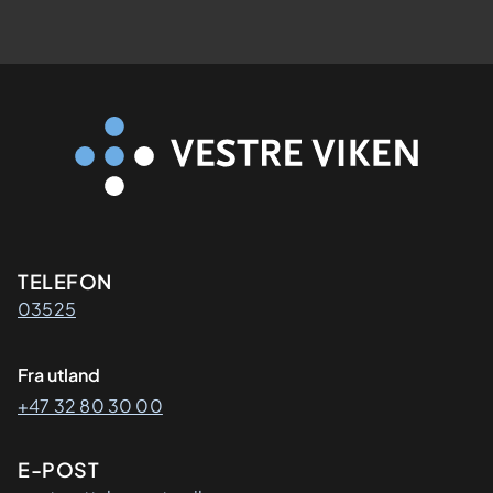
Kontaktinformasjon
TELEFON
03525
Fra utland
+47 32 80 30 00
E-POST