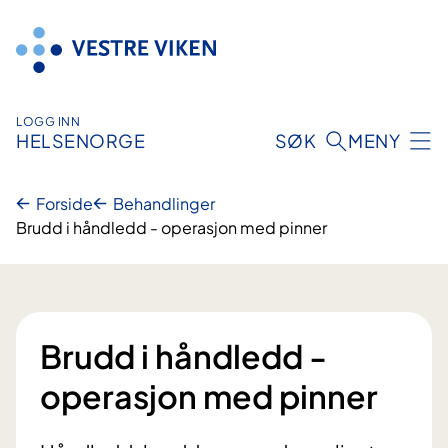
Hopp
til
innhold
LOGG INN
HELSENORGE
SØK
MENY
Forside
Behandlinger
Brudd i håndledd - operasjon med pinner
Brudd i håndledd -
operasjon med pinner