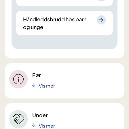
Håndleddsbrudd hos barn
og unge
Før
Vis mer
Under
Vis mer