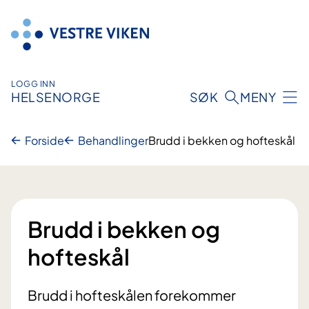
Hopp
til
innhold
LOGG INN
HELSENORGE
SØK
MENY
Forside
Behandlinger
Brudd i bekken og hofteskål
Brudd i bekken og
hofteskål
Brudd i hofteskålen forekommer