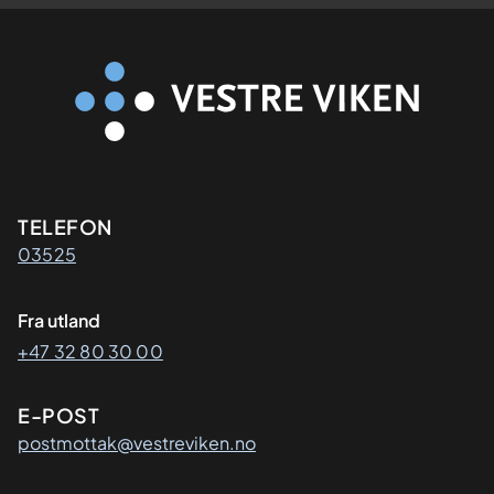
Kontaktinformasjon
TELEFON
03525
Fra utland
+47 32 80 30 00
E-POST
postmottak@vestreviken.no