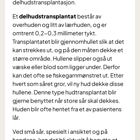
delhudstransplantasjon.
Et
delhudstransplantat
består av
overhuden og litt av lærhuden, og er
omtrent 0,2-0,3 millimeter tykt.
Transplantatet blir gjennomhullet slik at det
kan strekkes ut, og på den måten dekke et
større område. Hullene slipper også ut
væske eller blod som ligger under. Derfor
kan det ofte se fiskegarnmønstret ut. Etter
hvert som såret gror, vil ny hud dekke disse
hullene. Denne type hudtransplantat blir
gjerne benyttet når store sår skal dekkes.
Huden blir ofte hentet fra et av pasientens
lår.
Ved små sår, spesielt i ansiktet og på
hendene, kan det bli aktuelt å benytte et