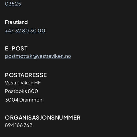
03525
Fra utland
+47 32 80 30 00
E-POST
postmottak@vestreviken.no
Adresse
POSTADRESSE
Vestre Viken HF
Postboks 800
3004 Drammen
Organisasjon
ORGANISASJONSNUMMER
894 166 762