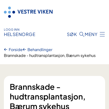
Hopp
til
innhold
LOGG INN
HELSENORGE
SØK
MENY
Forside
Behandlinger
Brannskade - hudtransplantasjon, Bærum sykehus
Brannskade -
hudtransplantasjon,
Bærum sykehus