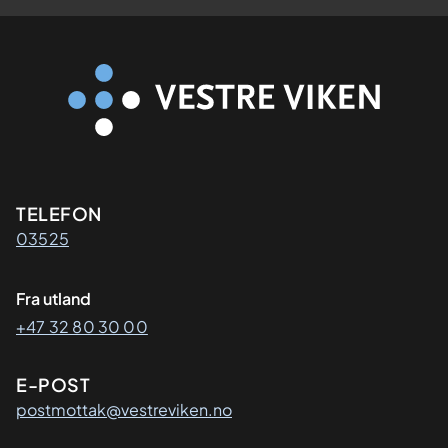
Kontaktinformasjon
TELEFON
03525
Fra utland
+47 32 80 30 00
E-POST
postmottak@vestreviken.no