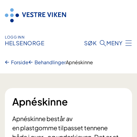
Hopp
til
innhold
LOGG INN
HELSENORGE
SØK
MENY
Forside
Behandlinger
Apnéskinne
Apnéskinne
Apnéskinne består av
en plastgomme tilpasset tennene
både i over- og underkjeven. Det er et