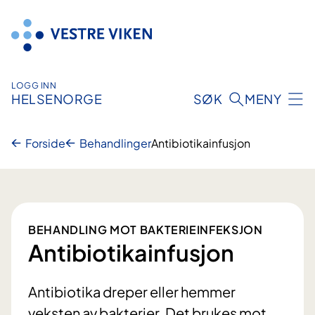
Hopp
til
innhold
LOGG INN
HELSENORGE
SØK
MENY
Forside
Behandlinger
Antibiotikainfusjon
BEHANDLING MOT BAKTERIEINFEKSJON
Antibiotikainfusjon
Antibiotika dreper eller hemmer
veksten av bakterier. Det brukes mot