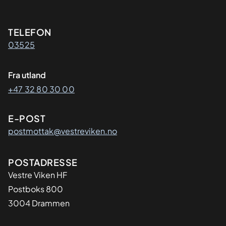
Kontaktinformasjon
TELEFON
03525
Fra utland
+47 32 80 30 00
E-POST
postmottak@vestreviken.no
Adresse
POSTADRESSE
Vestre Viken HF
Postboks 800
3004 Drammen