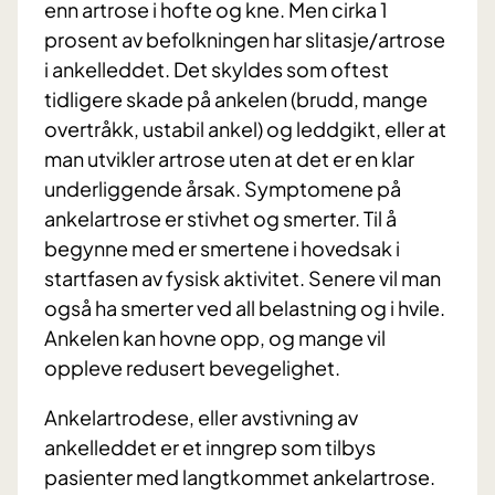
enn artrose i hofte og kne. Men cirka 1
prosent av befolkningen har slitasje/artrose
i ankelleddet. Det skyldes som oftest
tidligere skade på ankelen (brudd, mange
overtråkk, ustabil ankel) og leddgikt, eller at
man utvikler artrose uten at det er en klar
underliggende årsak. Symptomene på
ankelartrose er stivhet og smerter. Til å
begynne med er smertene i hovedsak i
startfasen av fysisk aktivitet. Senere vil man
også ha smerter ved all belastning og i hvile.
Ankelen kan hovne opp, og mange vil
oppleve redusert bevegelighet.
Ankelartrodese, eller avstivning av
ankelleddet er et inngrep som tilbys
pasienter med langtkommet ankelartrose.