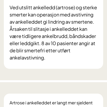
Ved utslitt ankelledd (artrose) og sterke
smerter kan operasjon med avstivning
av ankelleddet gi lindring av smertene.
Årsaken til slitasje i ankelleddet kan
være tidligere ankelbrudd, båndskader
eller leddgikt. 8 av 10 pasienter angir at
de blir smertefri etter utført
ankelavstivning.
Artrose i ankelleddet er langt mer sjeldent