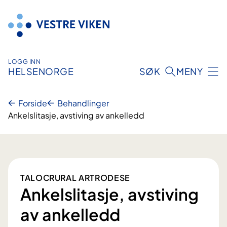
Hopp
til
innhold
LOGG INN
HELSENORGE
SØK
MENY
Forside
Behandlinger
Ankelslitasje, avstiving av ankelledd
TALOCRURAL ARTRODESE
Ankelslitasje, avstiving
av ankelledd