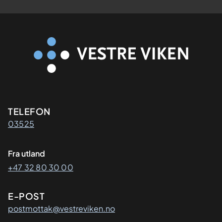
Kontaktinformasjon
TELEFON
03525
Fra utland
+47 32 80 30 00
E-POST
postmottak@vestreviken.no