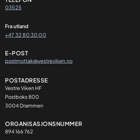
Kontaktinformasjon
03525
Fra utland
+47 32 80 30 00
E-POST
postmottak@vestreviken.no
Adresse
POSTADRESSE
Vestre Viken HF
Postboks 800
3004 Drammen
Organisasjon
ORGANISASJONSNUMMER
894 166 762