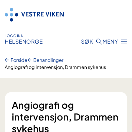
Hopp
til
innhold
LOGG INN
HELSENORGE
SØK
MENY
Forside
Behandlinger
Angiografi og intervensjon, Drammen sykehus
Angiografi og
intervensjon, Drammen
sykehus