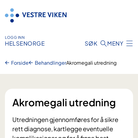
Hopp
til
innhold
LOGG INN
HELSENORGE
SØK
MENY
Forside
Behandlinger
Akromegali utredning
Akromegali utredning
Utredningen gjennomføres for å sikre
rett diagnose, kartlegge eventuelle
komplikasjoner og for å finne best