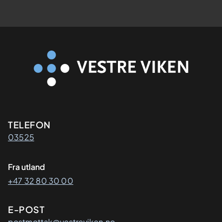
Kontaktinformasjon
TELEFON
03525
Fra utland
+47 32 80 30 00
E-POST
postmottak@vestreviken.no