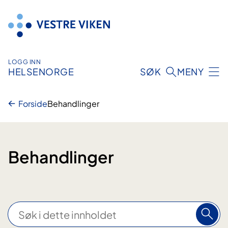
Hopp
til
innhold
LOGG INN
HELSENORGE
SØK
MENY
Forside
Behandlinger
Behandlinger
S
ø