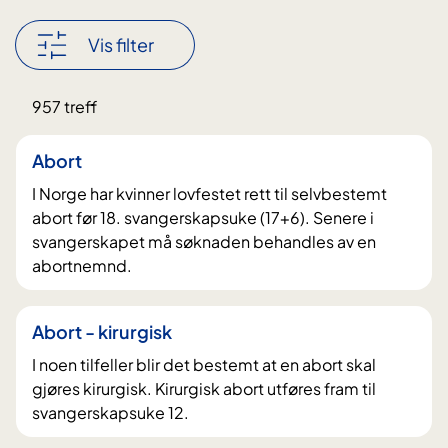
k
i
Vis filter
d
e
Nullstill
957 treff
t
filter
t
Abort
e
I Norge har kvinner lovfestet rett til selvbestemt
i
abort før 18. svangerskapsuke (17+6). Senere i
n
svangerskapet må søknaden behandles av en
n
abortnemnd.
h
o
Abort - kirurgisk
l
I noen tilfeller blir det bestemt at en abort skal
d
gjøres kirurgisk. Kirurgisk abort utføres fram til
e
svangerskapsuke 12.
t