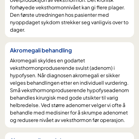
forhøyede veksthormonnivået kan gi flere plager.
Den første utredningen hos pasienter med
nyoppdaget sykdom strekker seg vanligvis over to
dager.
Akromegali behandling
Akromegali skyldes en godartet
veksthormonproduserende svulst (adenom) i
hypofysen. Når diagnosen akromegali er sikker
velges behandlingen etter en individuell vurdering.
Små veksthormonproduserende hypofyseadenom
behandles kirurgisk med gode utsikter til varig
helbredelse. Ved større adenomer velger vi ofte å
behandle med medisiner for å skrumpe adenomet
og redusere nivået av veksthormon før operasjon.