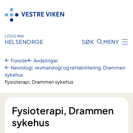
Hopp
til
innhold
LOGG INN
HELSENORGE
SØK
MENY
Forside
Avdelinger
Nevrologi, revmatologi og reHabilitering, Drammen
sykehus
Fysioterapi, Drammen sykehus
Fysioterapi, Drammen
sykehus