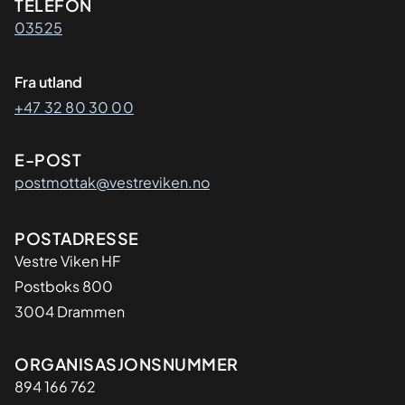
Kontaktinformasjon
TELEFON
03525
Fra utland
+47 32 80 30 00
E-POST
postmottak@vestreviken.no
Adresse
POSTADRESSE
Vestre Viken HF
Postboks 800
3004 Drammen
Organisasjon
ORGANISASJONSNUMMER
894 166 762