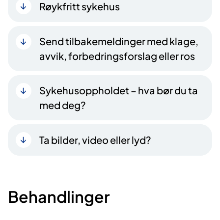
Røykfritt sykehus
Send tilbakemeldinger med klage,
avvik, forbedringsforslag eller ros
Sykehusoppholdet – hva bør du ta
med deg?
Ta bilder, video eller lyd?
Behandlinger