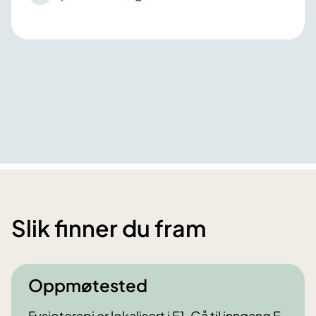
Slik finner du fram
Oppmøtested
Fysioterapi er lokalisert i E1. Gå til inngang E,