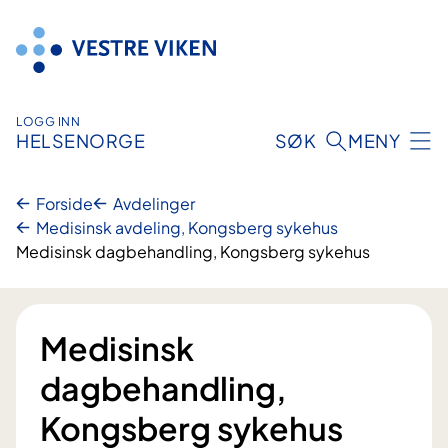
Hopp
til
innhold
LOGG INN
HELSENORGE
SØK
MENY
Forside
Avdelinger
Medisinsk avdeling, Kongsberg sykehus
Medisinsk dagbehandling, Kongsberg sykehus
Medisinsk
dagbehandling,
Kongsberg sykehus