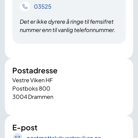
03525
Det er ikke dyrere å ringe til femsifret
nummer enn til vanlig telefonnummer.
Postadresse
Vestre Viken HF
Postboks 800
3004 Drammen
E-post
postmottak
@vestreviken
.no