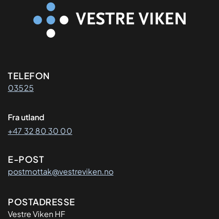
Kontaktinformasjon
TELEFON
03525
Fra utland
+47 32 80 30 00
E-POST
postmottak@vestreviken.no
Adresse
POSTADRESSE
Vestre Viken HF