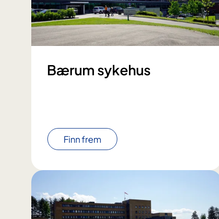
Bærum sykehus
Finn frem