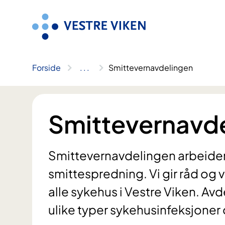
Hopp
til
innhold
Forside
..
.
Smittevernavdelingen
Smittevernavd
Smittevernavdelingen arbeide
smittespredning. Vi gir råd og 
alle sykehus i Vestre Viken. Av
ulike typer sykehusinfeksjoner 