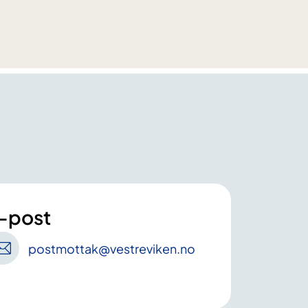
-post
postmottak
@vestreviken
.no