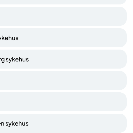
sykehus
erg sykehus
en sykehus