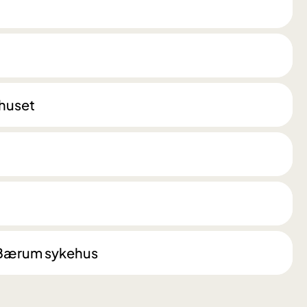
ehuset
, Bærum sykehus