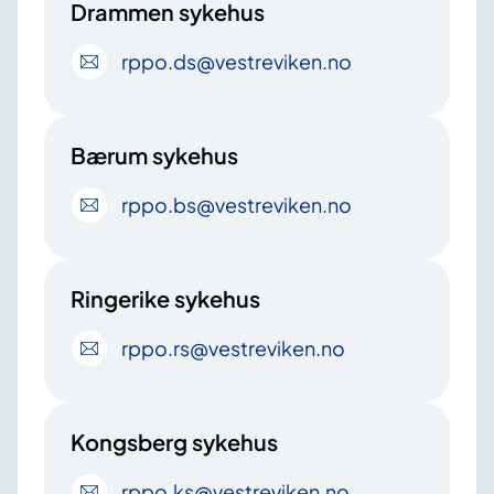
Drammen sykehus
rppo
.ds
@vestreviken
.no
Bærum sykehus
rppo
.bs
@vestreviken
.no
Ringerike sykehus
rppo
.rs
@vestreviken
.no
Kongsberg sykehus
rppo
.ks
@vestreviken
.no