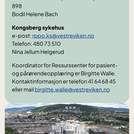
898
Bodil Helene Bach
Kongsberg sykehus
e-post:
rppo.ks@vestreviken.no
Telefon: 480 73 510
Nina Jellum Helgerud
Koordinator for Ressurssenter for pasient-
og pårørendeopplæring er Birgitte Walle.
Kontaktinformasjon er telefon 41 64 68 45
eller mail
birgitte.walle@vestreviken.no