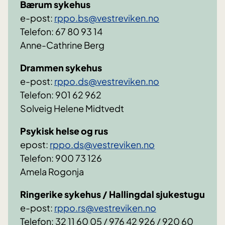
Bærum sykehus
e-post:
rppo.bs@vestreviken.no
Telefon: 67 80 93 14
Anne-Cathrine Berg
Drammen sykehus
e-post:
rppo.ds@vestreviken.no
Telefon: 901 62 962
Solveig Helene Midtvedt
Psykisk helse og rus
epost:
rppo.ds@vestreviken.no
Telefon: 900 73 126
Amela Rogonja
Ringerike sykehus / Hallingdal sjukestugu
e-post:
rppo.rs@vestreviken.no
Telefon: 32 11 60 05 / 976 42 926 / 920 60