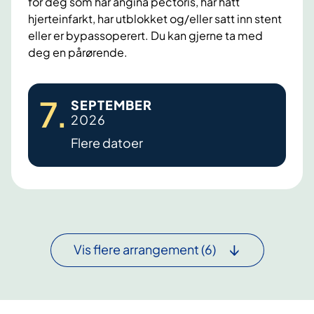
for deg som har angina pectoris, har hatt
p
s
hjerteinfarkt, har utblokket og/eller satt inn stent
e
p
eller er bypassoperert. Du kan gjerne ta med
2
r
deg en pårørende.
,
o
R
g
H
i
7
.
SEPTEMBER
r
j
n
2026
a
e
g
Flere datoer
m
r
e
f
t
r
o
e
i
r
s
k
d
k
e
e
o
Vis flere arrangement
(6)
s
g
l
y
m
e
k
e
,
e
d