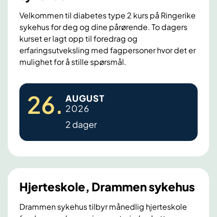
-
L
Velkommen til diabetes type 2 kurs på Ringerike
sykehus for deg og dine pårørende. To dagers
i
kurset er lagt opp til foredrag og
v
erfaringsutveksling med fagpersoner hvor det er
s
mulighet for å stille spørsmål.
s
t
D
i
26
.
AUGUST
i
l
2026
a
s
2 dager
b
e
e
n
t
d
e
r
s
Hjerteskole, Drammen sykehus
i
t
n
y
Drammen sykehus tilbyr månedlig hjerteskole
g