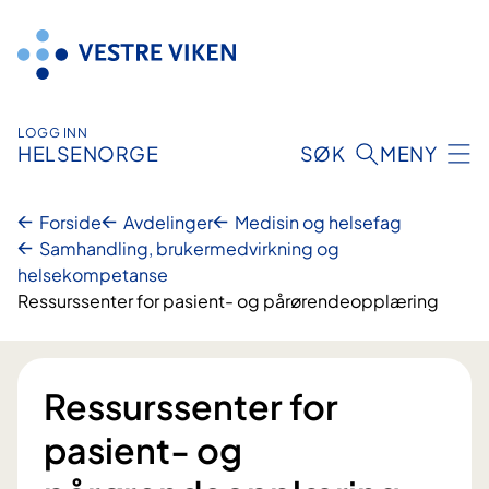
Hopp
til
innhold
LOGG INN
HELSENORGE
SØK
MENY
Forside
Avdelinger
Medisin og helsefag
Samhandling, brukermedvirkning og
helsekompetanse
Ressurssenter for pasient- og pårørendeopplæring
Ressurssenter for
pasient- og