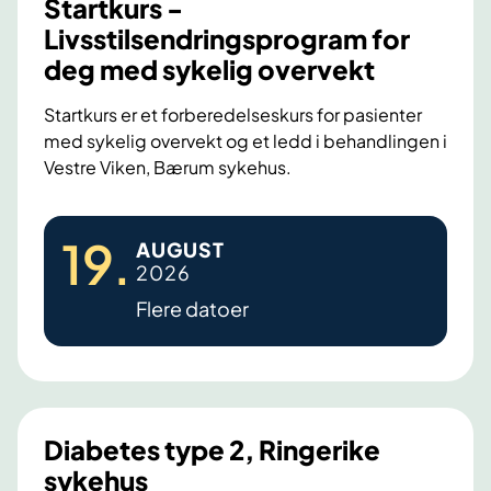
Startkurs -
Livsstilsendringsprogram for
deg med sykelig overvekt
Startkurs er et forberedelseskurs for pasienter
med sykelig overvekt og et ledd i behandlingen i
Vestre Viken, Bærum sykehus.
S
19
.
AUGUST
t
2026
a
Flere datoer
r
t
k
u
r
Diabetes type 2, Ringerike
s
sykehus