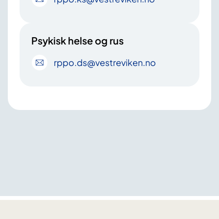
Psykisk helse og rus
rppo
.ds
@vestreviken
.no