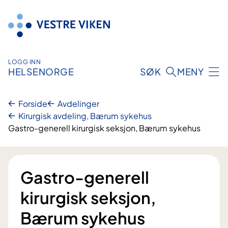
Hopp
til
innhold
LOGG INN
HELSENORGE
SØK
MENY
Forside
Avdelinger
Kirurgisk avdeling, Bærum sykehus
Gastro-generell kirurgisk seksjon, Bærum sykehus
Gastro-generell
kirurgisk seksjon,
Bærum sykehus