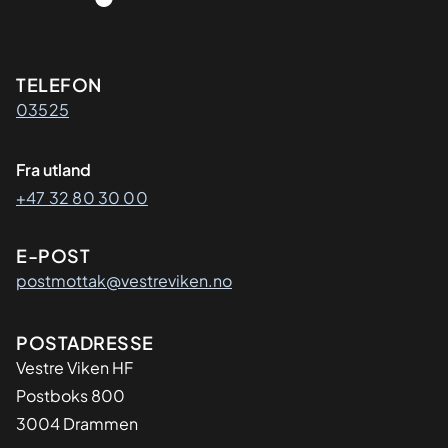
Kontaktinformasjon
TELEFON
03525
Fra utland
+47 32 80 30 00
E-POST
postmottak@vestreviken.no
Adresse
POSTADRESSE
Vestre Viken HF
Postboks 800
3004 Drammen