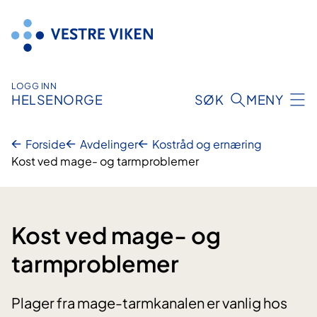
Hopp
til
innhold
LOGG INN
HELSENORGE
SØK
MENY
Forside
Avdelinger
Kostråd og ernæring
Kost ved mage- og tarmproblemer
Kost ved mage- og
tarmproblemer
Plager fra mage-tarmkanalen er vanlig hos