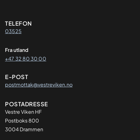
Kontaktinformasjon
TELEFON
03525
Fra utland
+47 32 80 30 00
E-POST
postmottak@vestreviken.no
Adresse
POSTADRESSE
Vestre Viken HF
Postboks 800
3004 Drammen