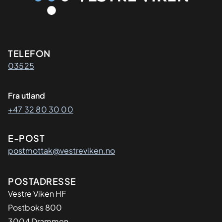
Kontaktinformasjon
TELEFON
03525
Fra utland
+47 32 80 30 00
E-POST
postmottak@vestreviken.no
Adresse
POSTADRESSE
Vestre Viken HF
Postboks 800
3004 Drammen