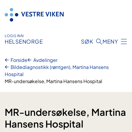
Hopp
til
innhold
LOGG INN
HELSENORGE
SØK
MENY
Forside
Avdelinger
Bildediagnostikk (røntgen), Martina Hansens
Hospital
MR-undersøkelse, Martina Hansens Hospital
MR-undersøkelse, Martina
Hansens Hospital