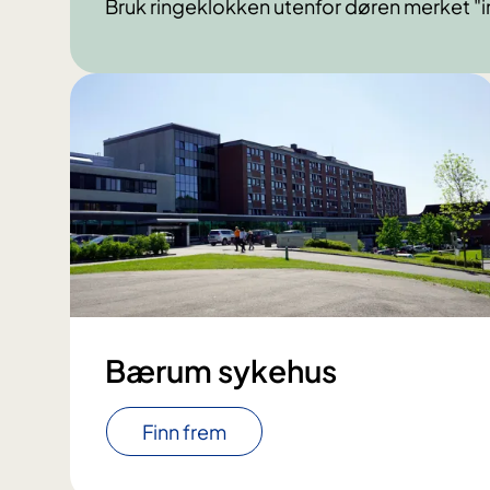
Bruk ringeklokken utenfor døren merket "in
Bærum sykehus
Finn frem