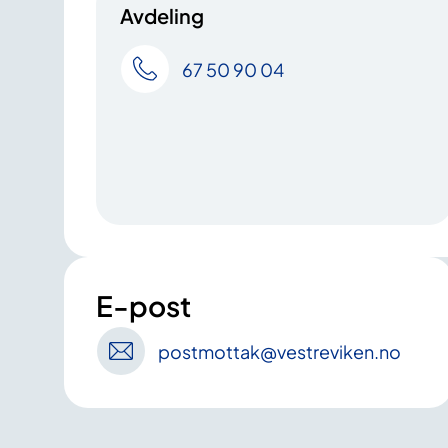
Avdeling
67 50 90 04
E-post
postmottak
@vestreviken
.no