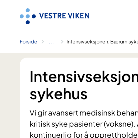
Hopp
til
innhold
Forside
..
.
Intensivseksjonen, Bærum syk
Intensivseksj
sykehus
Vi gir avansert medisinsk behand
kritisk syke pasienter (voksne).
kontinuerlig for å opprettholde 