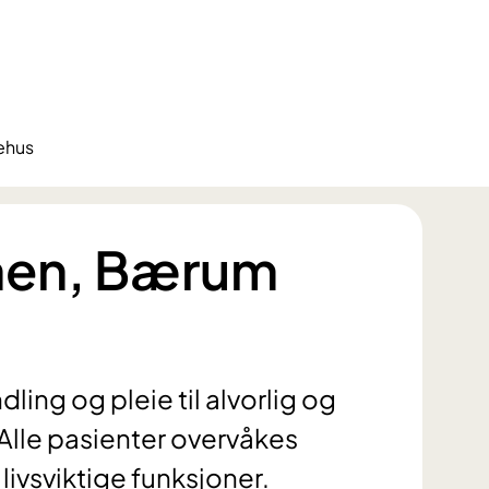
ehus
onen, Bærum
ling og pleie til alvorlig og
 Alle pasienter overvåkes
livsviktige funksjoner.