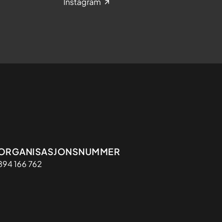
Instagram
Organisasjon
ORGANISASJONSNUMMER
894 166 762