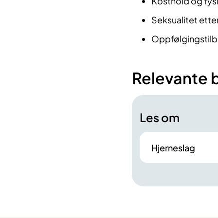
Kosthold og fysi
Seksualitet ette
Oppfølgingstil
Relevante 
Les om
Hjerneslag