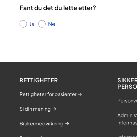
k
Fant du det du lette etter?
u
r
Ja
Nei
s
f
o
r
s
l
RETTIGHETER
SIKKE
a
PERS
g
Rettigheter for pasienter
r
Personv
a
Si din mening
m
Adminis
m
informa
Brukermedvirkning
e