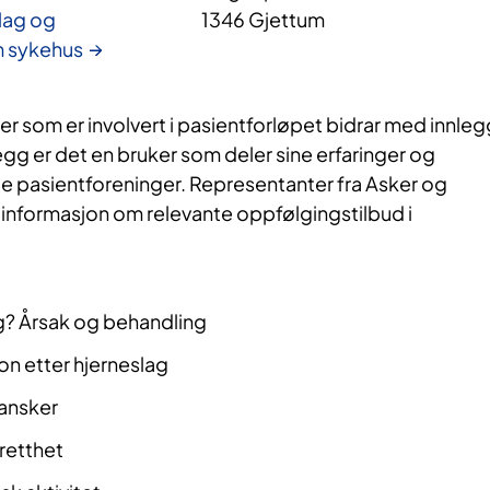
slag og
1346 Gjettum
m sykehus
 som er involvert i pasientforløpet bidrar med innleg
legg er det en bruker som deler sine erfaringer og
le pasientforeninger. Representanter fra Asker og
nformasjon om relevante oppfølgingstilbud i
g? Årsak og behandling
on etter hjerneslag
ansker
tretthet