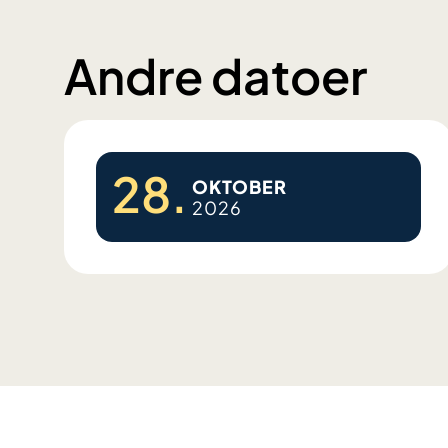
Andre datoer
28.
OKTOBER
2026
S
l
a
g
d
a
g
-