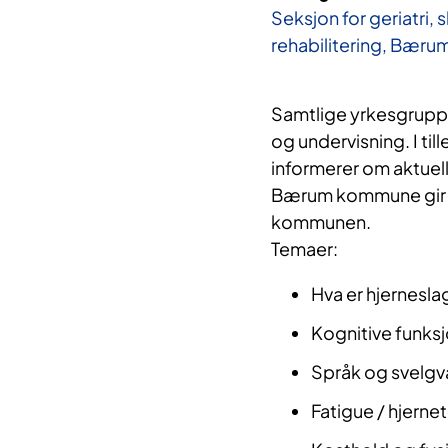
Seksjon for geriatri, 
rehabilitering, Bæru
Samtlige yrkesgrupper
og undervisning. I til
informerer om aktuel
Bærum kommune gir i
kommunen.
Temaer:
Hva er hjernesla
Kognitive funksj
Språk og svelgv
Fatigue / hjerne