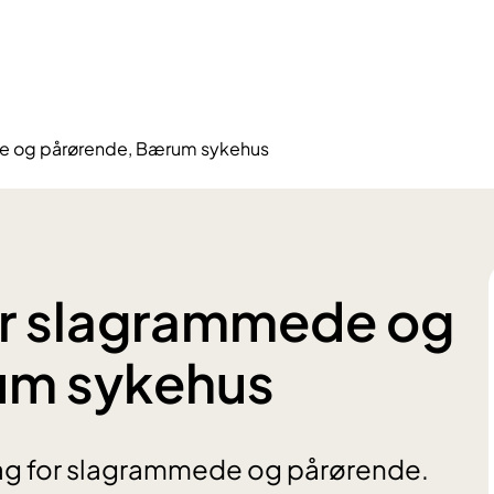
de og pårørende, Bærum sykehus
or slagrammede og
um sykehus
ag for slagrammede og pårørende.