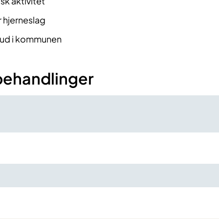
sk aktivitet
r hjerneslag
bud i kommunen
behandlinger