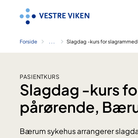
Hopp
til
innhold
Forside
..
.
Slagdag -kurs for slagramme
PASIENTKURS
Slagdag -kurs f
pårørende, Bær
Bærum sykehus arrangerer slagd