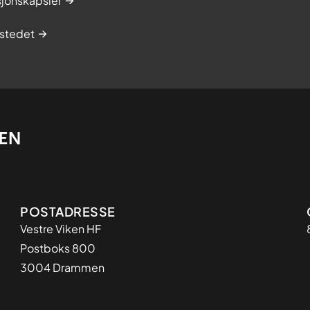
sjonskapsler
d
e
stedet
o
g
p
å
r
ø
r
e
n
Adresse
d
POSTADRESSE
e
Vestre Viken HF
,
Postboks 800
B
3004 Drammen
æ
r