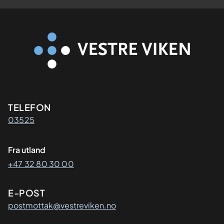
Kontaktinformasjon
TELEFON
03525
Fra utland
+47 32 80 30 00
E-POST
postmottak@vestreviken.no