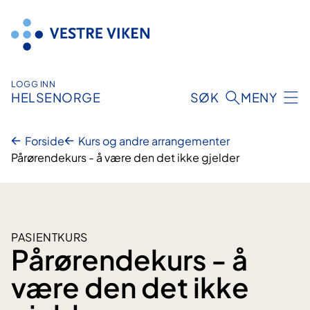
Hopp
til
innhold
LOGG INN
HELSENORGE
SØK
MENY
Forside
Kurs og andre arrangementer
Pårørendekurs - å være den det ikke gjelder
PASIENTKURS
Pårørendekurs - å
være den det ikke