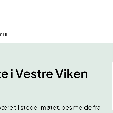
en HF
e i Vestre Viken
re til stede i møtet, bes melde fra