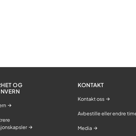
RHET OG
KONTAKT
ONVERN
Kontakt oss
ern
Avbestille eller endre tim
trere
sjonskapsler
Media