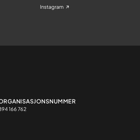
Instagram
Organisasjon
ORGANISASJONSNUMMER
894 166 762