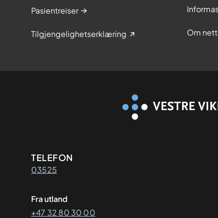
Informa
Pasientreiser
Om nett
Tilgjengelighetserklæring
Kontaktinformasjon
TELEFON
03525
Fra utland
+47 32 80 30 00