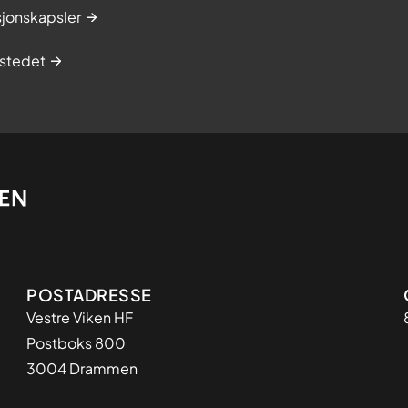
sjonskapsler
stedet
Adresse
POSTADRESSE
Vestre Viken HF
Postboks 800
3004 Drammen