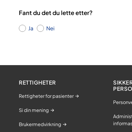
Fant du det du lette etter?
Ja
Nei
RETTIGHETER
SIKKE
PERS
Rettigheter for pasienter
Personv
Si din mening
Adminis
informa
Brukermedvirkning