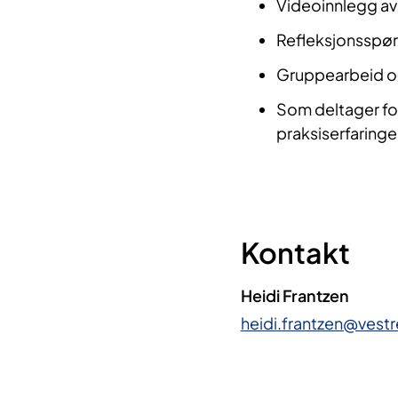
Videoinnlegg av
Refleksjonsspør
Gruppearbeid og
Som deltager for
praksiserfaringe
Kontakt
Heidi Frantzen
heidi.frantzen@vestr