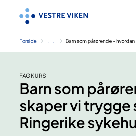
Hopp
til
innhold
Forside
..
.
Barn som pårørende - hvordan 
FAGKURS
Barn som pårøre
skaper vi trygge
Ringerike sykeh