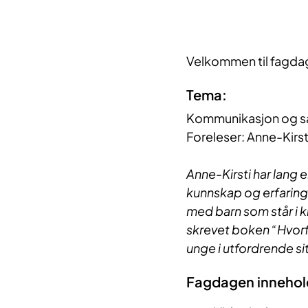
Velkommen til fagdag
Tema:
Kommunikasjon og sam
Foreleser: Anne-Kirst
Anne-Kirsti har lang 
kunnskap og erfaring
med barn som står i k
skrevet boken “Hvor
unge i utfordrende si
Fagdagen innehol