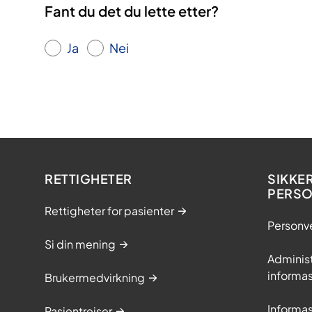
Fant du det du lette etter?
Ja
Nei
RETTIGHETER
SIKKE
PERS
Rettigheter for pasienter
Personv
Si din mening
Adminis
informa
Brukermedvirkning
Informa
Pasientreiser