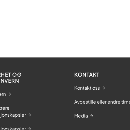
RHET OG
KONTAKT
ONVERN
Kontakt oss
ern
Avbestille eller endre tim
trere
sjonskapsler
Media
sjonskapsler