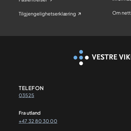
Om nett
Tilgjengelighetserklæring
Kontaktinformasjon
TELEFON
03525
Fra utland
+47 32 80 30 00