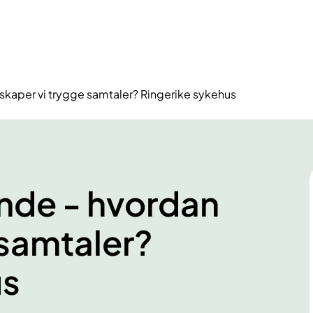
skaper vi trygge samtaler? Ringerike sykehus
nde - hvordan
 samtaler?
us