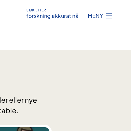
SØK ETTER
forskning akkurat nå
MENY
er eller nye
table.