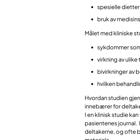
spesielle dietter
bruk av medisins
Målet med kliniske st
sykdommer som
virkning av ulik
bivirkninger av 
hvilken behandl
Hvordan studien gjen
innebærer for deltaker
I en klinisk studie ka
pasientenes journal. 
deltakerne, og ofte bl
materiale.