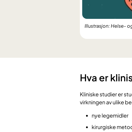
Illustrasjon: Helse
Hva er klini
Kliniske studier er s
virkningen av ulike 
nye legemidler
kirurgiske meto