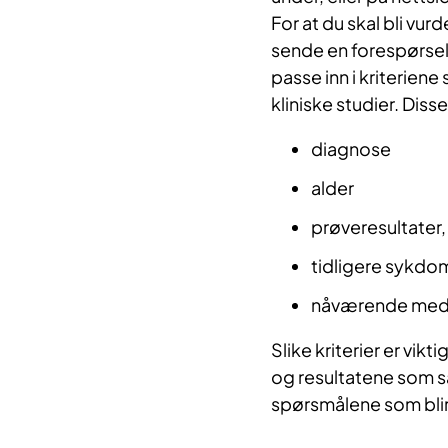
For at du skal bli vur
sende en forespørsel 
passe inn i kriteriene 
kliniske studier. Diss
diagnose
alder
prøveresultater
tidligere sykd
nåværende medi
Slike kriterier er vik
og resultatene som s
spørsmålene som blir s