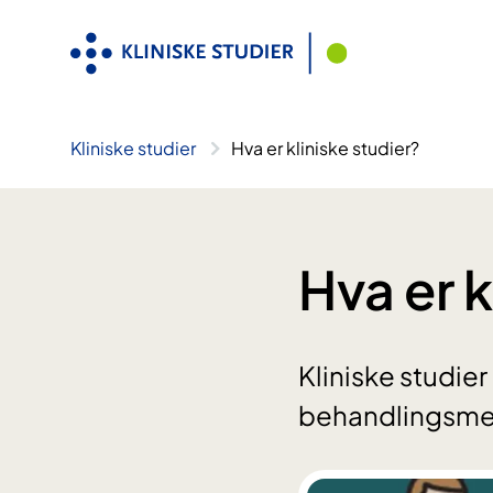
Hopp
til
innhold
Kliniske studier
Hva er kliniske studier?
Hva er k
Kliniske studier
behandlingsmet