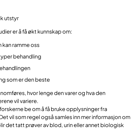
k utstyr
udier er å få økt kunnskap om:
 kan ramme oss
e typer behandling
behandlingen
ing som er den beste
nomføres, hvor lenge den varer og hva den
ene vil variere.
n forskerne be om å få bruke opplysninger fra
Det vil som regel også samles inn mer informasjon om
ir det tatt prøver av blod, urin eller annet biologisk