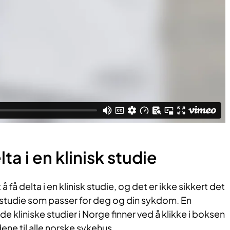
a i en klinisk studie
å få delta i en klinisk studie, og det er ikke sikkert det
g studie som passer for deg og din sykdom. En
e kliniske studier i Norge finner ved å klikke i boksen
dene til alle norske sykehus.