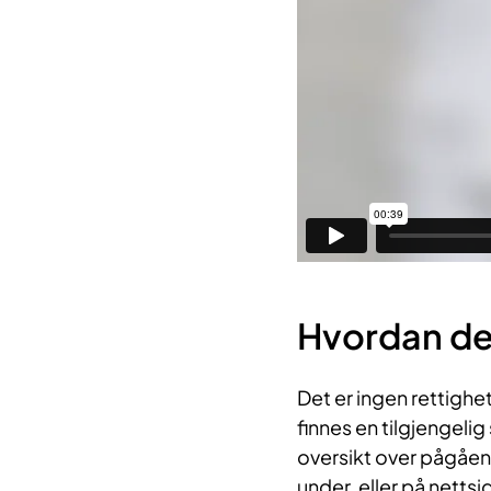
Hvordan delt
Det er ingen rettighet 
finnes en tilgjengeli
oversikt over pågåend
under, eller på nettsi