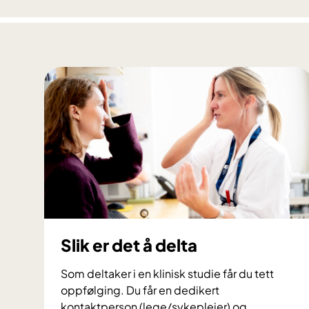
y
D
i
a
g
n
o
s
t
i
c
s
:
E
Slik er det å delta
n
m
Som deltaker i en klinisk studie får du tett
e
oppfølging. Du får en dedikert
t
kontaktperson (lege/sykepleier) og