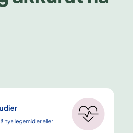
tudier
å nye legemidler eller