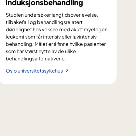
induksjonsbehandling
Studien undersøker langtidsoverlevelse,
tilbakefall og behandlingsrelatert
dødelighet hos voksne med akutt myelogen
leukemi som får intensiv eller lavintensiv
behandling. Målet er å finne hvilke pasienter
som har størst nytte av de ulike
behandlingsalternativene.
L
Oslo universitetssykehus
a
n
g
t
i
d
s
o
v