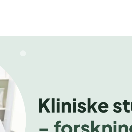
Kliniske s
- forsknin