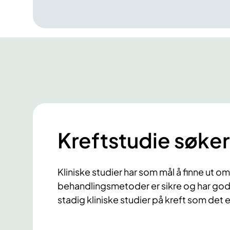
r
g
s
s
y
k
d
o
m
m
Kreftstudie søker
e
r
Kliniske studier har som mål å finne ut o
behandlingsmetoder er sikre og har god 
stadig kliniske studier på kreft som det er