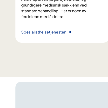
o
grundigere medisinsk sjekk enn ved
d
standardbehandling. Her er noen av
e
fordelene med å delta:
f
o
r
S
Spesialisthelsetjenesten
r
l
a
i
s
k
k
e
e
r
r
d
e
e
d
t
i
å
a
d
g
e
n
l
o
t