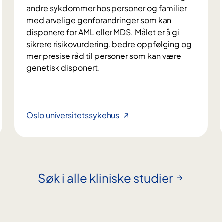
andre sykdommer hos personer og familier
med arvelige genforandringer som kan
disponere for AML eller MDS. Målet er å gi
sikrere risikovurdering, bedre oppfølging og
mer presise råd til personer som kan være
genetisk disponert.
R
Oslo universitetssykehus
i
s
i
k
o
Søk i alle kliniske studier
f
o
r
l