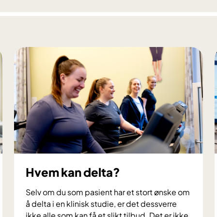
e
u
k
e
m
i
u
t
v
i
k
l
i
n
Hvem kan delta?
g
h
Selv om du som pasient har et stort ønske om
o
å delta i en klinisk studie, er det dessverre
s
ikke alle som kan få et slikt tilbud. Det er ikke