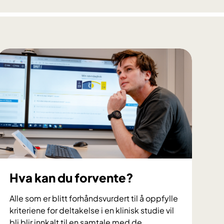
e
r
l
e
v
e
l
s
e
v
e
d
a
k
Hva kan du forvente?
u
t
Alle som er blitt forhåndsvurdert til å oppfylle
t
kriteriene for deltakelse i en klinisk studie vil
m
bli blir innkalt til en samtale med de