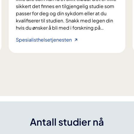
p
sikkert det finnes en tilgjengelig studie som
a
passer for deg og din sykdom eller at du
s
kvalifiserer til studien. Snakk med legen din
i
hvis du ønsker å bli med i forskning på
…
e
n
H
Spesialisthelsetjenesten
t
v
e
e
r
m
m
k
e
a
d
n
a
d
r
e
v
l
e
t
l
a
Antall studier nå
i
?
g