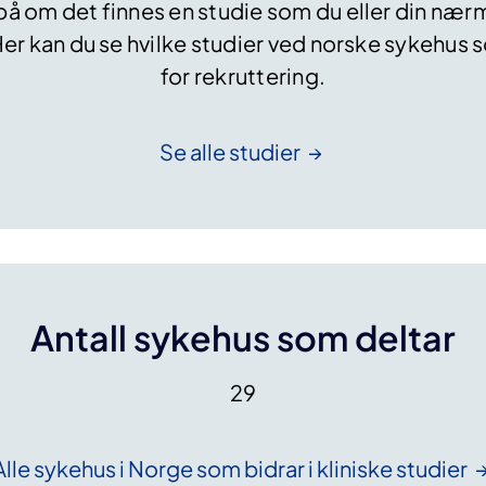
på om det finnes en studie som du eller din næ
e
Her kan du se hvilke studier ved norske sykehus 
l
e
for rekruttering.
u
k
e
Se alle
studier
m
i
m
u
t
a
Antall sykehus som deltar
s
j
o
29
n
e
r
Alle sykehus i Norge som bidrar i kliniske
studier