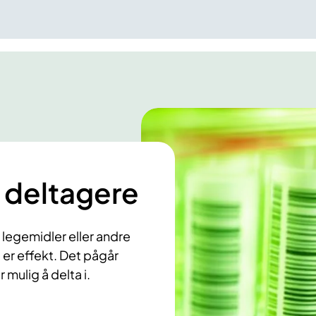
 deltagere
m legemidler eller andre
er effekt. Det pågår
 mulig å delta i.