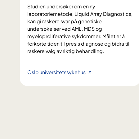
Studien undersøker om en ny
laboratoriemetode, Liquid Array Diagnostics,
kan gi raskere svar på genetiske
undersøkelser ved AML, MDS og
myeloproliferative sykdommer. Målet er å
forkorte tiden til presis diagnose og bidra til
raskere valg av riktig behandling.
L
Oslo universitetssykehus
i
q
u
i
d
A
r
r
a