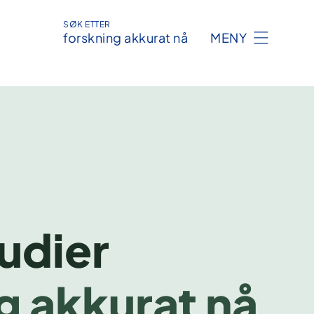
SØK ETTER
forskning akkurat nå
MENY
tudier
g akkurat nå