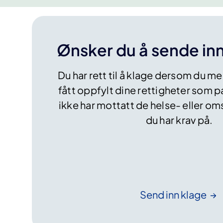
Ønsker du å sende inn
Du har rett til å klage dersom du me
fått oppfylt dine rettigheter som pa
ikke har mottatt de helse- eller o
du har krav på.
Send inn
klage