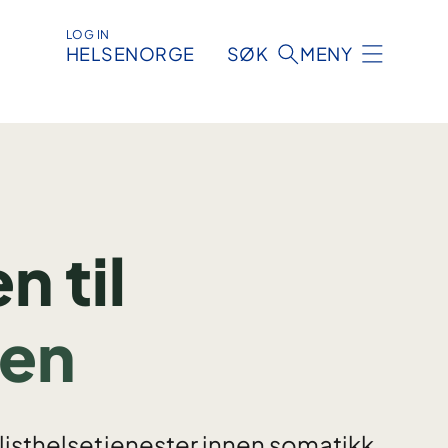
LOG IN
HELSENORGE
SØK
MENY
 til
ken
alisthelsetjenester innen somatikk,