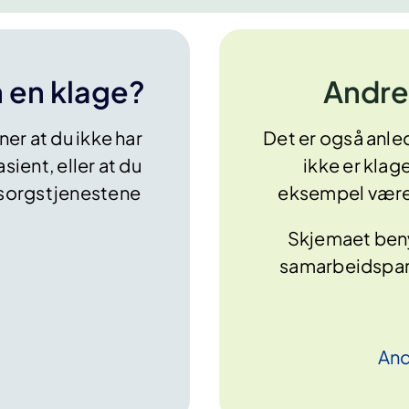
 en klage?
Andre
ner at du ikke har
Det er også anled
sient, eller at du
ikke er klag
msorgstjenestene
eksempel være 
Skjemaet beny
samarbeidspar
An