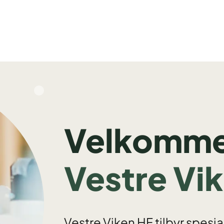
Velkommen
Vestre Vi
Vestre Viken HF tilbyr spesi