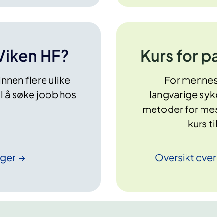
 Viken HF?
Kurs for 
nnen flere ulike
For mennesk
l å søke jobb hos
langvarige syk
metoder for mest
kurs t
nger
Oversikt ove